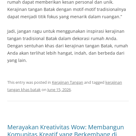
rumah dapat memberikan kesan personal dan unik.
Kerajinan tangan Batak dengan motif-motif tradisionalnya
dapat menjadi titik fokus yang menarik dalam ruangan.”
Jadi, jangan ragu untuk menggunakan inspirasi kerajinan
tangan tradisional Batak dalam dekorasi rumah Anda.
Dengan sentuhan khas dari kerajinan tangan Batak, rumah
Anda akan terlihat lebih hangat, indah, dan berbeda dari
yang lain.
This entry was posted in
Kerajinan Tangan
and tagged
kerajinan
tangan khas batak
on
June 15, 2026
.
Merayakan Kreativitas Wow: Membangun
Komunitas Kreatif yang Berkembang di