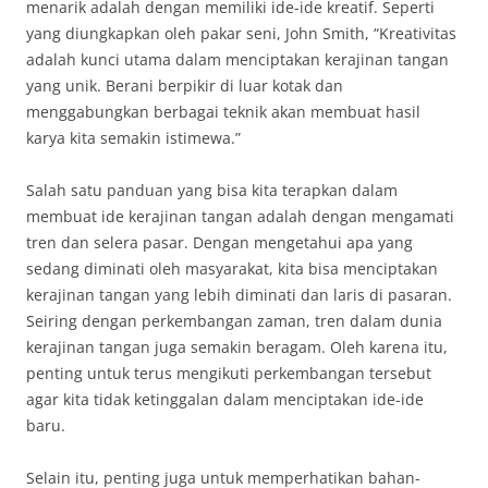
menarik adalah dengan memiliki ide-ide kreatif. Seperti
yang diungkapkan oleh pakar seni, John Smith, “Kreativitas
adalah kunci utama dalam menciptakan kerajinan tangan
yang unik. Berani berpikir di luar kotak dan
menggabungkan berbagai teknik akan membuat hasil
karya kita semakin istimewa.”
Salah satu panduan yang bisa kita terapkan dalam
membuat ide kerajinan tangan adalah dengan mengamati
tren dan selera pasar. Dengan mengetahui apa yang
sedang diminati oleh masyarakat, kita bisa menciptakan
kerajinan tangan yang lebih diminati dan laris di pasaran.
Seiring dengan perkembangan zaman, tren dalam dunia
kerajinan tangan juga semakin beragam. Oleh karena itu,
penting untuk terus mengikuti perkembangan tersebut
agar kita tidak ketinggalan dalam menciptakan ide-ide
baru.
Selain itu, penting juga untuk memperhatikan bahan-