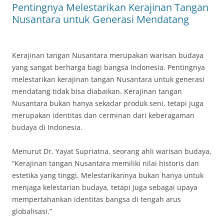
Pentingnya Melestarikan Kerajinan Tangan
Nusantara untuk Generasi Mendatang
Kerajinan tangan Nusantara merupakan warisan budaya
yang sangat berharga bagi bangsa Indonesia. Pentingnya
melestarikan kerajinan tangan Nusantara untuk generasi
mendatang tidak bisa diabaikan. Kerajinan tangan
Nusantara bukan hanya sekadar produk seni, tetapi juga
merupakan identitas dan cerminan dari keberagaman
budaya di Indonesia.
Menurut Dr. Yayat Supriatna, seorang ahli warisan budaya,
“Kerajinan tangan Nusantara memiliki nilai historis dan
estetika yang tinggi. Melestarikannya bukan hanya untuk
menjaga kelestarian budaya, tetapi juga sebagai upaya
mempertahankan identitas bangsa di tengah arus
globalisasi.”