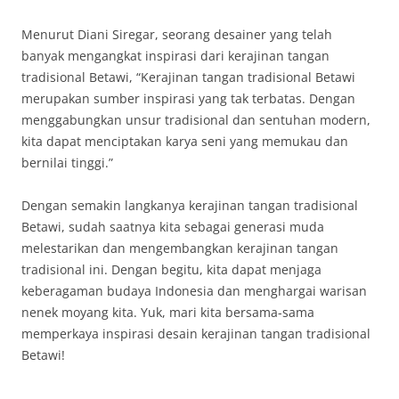
Menurut Diani Siregar, seorang desainer yang telah
banyak mengangkat inspirasi dari kerajinan tangan
tradisional Betawi, “Kerajinan tangan tradisional Betawi
merupakan sumber inspirasi yang tak terbatas. Dengan
menggabungkan unsur tradisional dan sentuhan modern,
kita dapat menciptakan karya seni yang memukau dan
bernilai tinggi.”
Dengan semakin langkanya kerajinan tangan tradisional
Betawi, sudah saatnya kita sebagai generasi muda
melestarikan dan mengembangkan kerajinan tangan
tradisional ini. Dengan begitu, kita dapat menjaga
keberagaman budaya Indonesia dan menghargai warisan
nenek moyang kita. Yuk, mari kita bersama-sama
memperkaya inspirasi desain kerajinan tangan tradisional
Betawi!