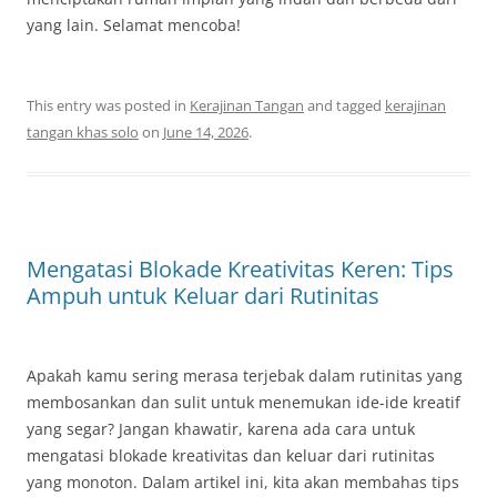
yang lain. Selamat mencoba!
This entry was posted in
Kerajinan Tangan
and tagged
kerajinan
tangan khas solo
on
June 14, 2026
.
Mengatasi Blokade Kreativitas Keren: Tips
Ampuh untuk Keluar dari Rutinitas
Apakah kamu sering merasa terjebak dalam rutinitas yang
membosankan dan sulit untuk menemukan ide-ide kreatif
yang segar? Jangan khawatir, karena ada cara untuk
mengatasi blokade kreativitas dan keluar dari rutinitas
yang monoton. Dalam artikel ini, kita akan membahas tips