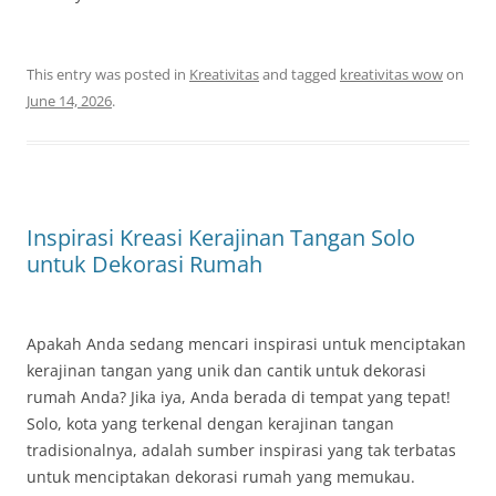
This entry was posted in
Kreativitas
and tagged
kreativitas wow
on
June 14, 2026
.
Inspirasi Kreasi Kerajinan Tangan Solo
untuk Dekorasi Rumah
Apakah Anda sedang mencari inspirasi untuk menciptakan
kerajinan tangan yang unik dan cantik untuk dekorasi
rumah Anda? Jika iya, Anda berada di tempat yang tepat!
Solo, kota yang terkenal dengan kerajinan tangan
tradisionalnya, adalah sumber inspirasi yang tak terbatas
untuk menciptakan dekorasi rumah yang memukau.