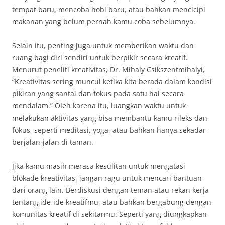
tempat baru, mencoba hobi baru, atau bahkan mencicipi
makanan yang belum pernah kamu coba sebelumnya.
Selain itu, penting juga untuk memberikan waktu dan
ruang bagi diri sendiri untuk berpikir secara kreatif.
Menurut peneliti kreativitas, Dr. Mihaly Csikszentmihalyi,
“Kreativitas sering muncul ketika kita berada dalam kondisi
pikiran yang santai dan fokus pada satu hal secara
mendalam.” Oleh karena itu, luangkan waktu untuk
melakukan aktivitas yang bisa membantu kamu rileks dan
fokus, seperti meditasi, yoga, atau bahkan hanya sekadar
berjalan-jalan di taman.
Jika kamu masih merasa kesulitan untuk mengatasi
blokade kreativitas, jangan ragu untuk mencari bantuan
dari orang lain. Berdiskusi dengan teman atau rekan kerja
tentang ide-ide kreatifmu, atau bahkan bergabung dengan
komunitas kreatif di sekitarmu. Seperti yang diungkapkan