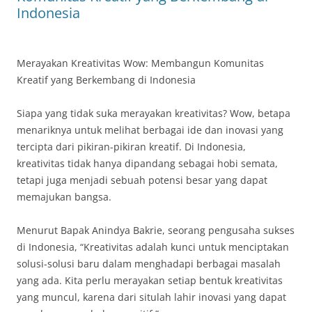
Indonesia
Merayakan Kreativitas Wow: Membangun Komunitas
Kreatif yang Berkembang di Indonesia
Siapa yang tidak suka merayakan kreativitas? Wow, betapa
menariknya untuk melihat berbagai ide dan inovasi yang
tercipta dari pikiran-pikiran kreatif. Di Indonesia,
kreativitas tidak hanya dipandang sebagai hobi semata,
tetapi juga menjadi sebuah potensi besar yang dapat
memajukan bangsa.
Menurut Bapak Anindya Bakrie, seorang pengusaha sukses
di Indonesia, “Kreativitas adalah kunci untuk menciptakan
solusi-solusi baru dalam menghadapi berbagai masalah
yang ada. Kita perlu merayakan setiap bentuk kreativitas
yang muncul, karena dari situlah lahir inovasi yang dapat