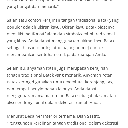
yang hangat dan menarik.”
Salah satu contoh kerajinan tangan tradisional Batak yang
populer adalah ukiran kayu. Ukiran kayu Batak biasanya
memiliki motif-motif alam dan simbol-simbol tradisional
yang khas. Anda dapat menggunakan ukiran kayu Batak
sebagai hiasan dinding atau pajangan meja untuk
menambahkan sentuhan etnik pada ruangan Anda.
Selain itu, anyaman rotan juga merupakan kerajinan
tangan tradisional Batak yang menarik. Anyaman rotan
Batak sering digunakan untuk membuat keranjang, tas,
dan tempat penyimpanan lainnya. Anda dapat
menggunakan anyaman rotan Batak sebagai hiasan atau
aksesori fungsional dalam dekorasi rumah Anda.
Menurut Desainer Interior ternama, Dian Sastro,
“Penggunaan kerajinan tangan tradisional dalam dekorasi