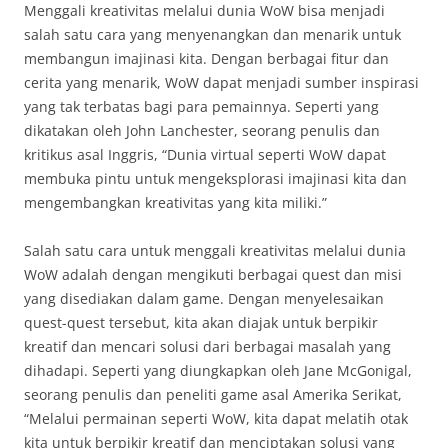
Menggali kreativitas melalui dunia WoW bisa menjadi
salah satu cara yang menyenangkan dan menarik untuk
membangun imajinasi kita. Dengan berbagai fitur dan
cerita yang menarik, WoW dapat menjadi sumber inspirasi
yang tak terbatas bagi para pemainnya. Seperti yang
dikatakan oleh John Lanchester, seorang penulis dan
kritikus asal Inggris, “Dunia virtual seperti WoW dapat
membuka pintu untuk mengeksplorasi imajinasi kita dan
mengembangkan kreativitas yang kita miliki.”
Salah satu cara untuk menggali kreativitas melalui dunia
WoW adalah dengan mengikuti berbagai quest dan misi
yang disediakan dalam game. Dengan menyelesaikan
quest-quest tersebut, kita akan diajak untuk berpikir
kreatif dan mencari solusi dari berbagai masalah yang
dihadapi. Seperti yang diungkapkan oleh Jane McGonigal,
seorang penulis dan peneliti game asal Amerika Serikat,
“Melalui permainan seperti WoW, kita dapat melatih otak
kita untuk berpikir kreatif dan menciptakan solusi yang