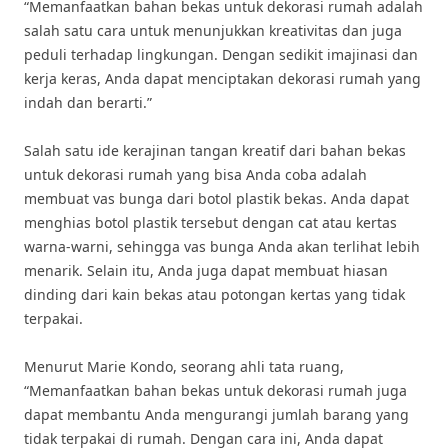
“Memanfaatkan bahan bekas untuk dekorasi rumah adalah
salah satu cara untuk menunjukkan kreativitas dan juga
peduli terhadap lingkungan. Dengan sedikit imajinasi dan
kerja keras, Anda dapat menciptakan dekorasi rumah yang
indah dan berarti.”
Salah satu ide kerajinan tangan kreatif dari bahan bekas
untuk dekorasi rumah yang bisa Anda coba adalah
membuat vas bunga dari botol plastik bekas. Anda dapat
menghias botol plastik tersebut dengan cat atau kertas
warna-warni, sehingga vas bunga Anda akan terlihat lebih
menarik. Selain itu, Anda juga dapat membuat hiasan
dinding dari kain bekas atau potongan kertas yang tidak
terpakai.
Menurut Marie Kondo, seorang ahli tata ruang,
“Memanfaatkan bahan bekas untuk dekorasi rumah juga
dapat membantu Anda mengurangi jumlah barang yang
tidak terpakai di rumah. Dengan cara ini, Anda dapat