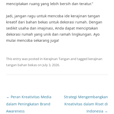
menciptakan ruang yang lebih bersih dan teratur.”
Jadi, jangan ragu untuk mencoba ide kerajinan tangan
kreatif dari bahan bekas untuk dekorasi rumah. Dengan
sedikit usaha dan imajinasi, Anda dapat menciptakan
dekorasi rumah yang unik dan ramah lingkungan. Ayo
mulai mencoba sekarang juga!
This entry was posted in
Kerajinan Tangan
and tagged
kerajinan
tangan bahan bekas
on
July 3, 2026
.
Post
←
Peran Kreativitas Media
Strategi Mengembangkan
navigation
dalam Peningkatan Brand
Kreativitas dalam Riset di
Awareness
Indonesia
→