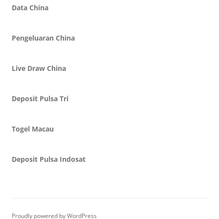
Data China
Pengeluaran China
Live Draw China
Deposit Pulsa Tri
Togel Macau
Deposit Pulsa Indosat
Proudly powered by WordPress