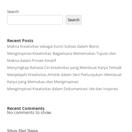
Search
Search
Recent Posts
Makna Kreativitas sebagai Kunci Sukses dalam Bisnis
Menginspirasi Kreativitas: Bagaimana Menemukan Tujuan dan
Makna dalam Proses Kreatif
Menyingkap Rahasia Ciri Kreativitas yang Membuat Karya Terbaik
Menjelajahi Kreativitas Artistik dalam Seni Pertunjukan: Membuat
Karya yang Memukau dan Menginspirasi
Menginspirasi Kreativitas dalam Dokumentasi: Ide dan Inspirasi
Recent Comments
No comments to show.
Situs Slot Dana