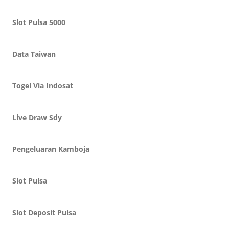
Slot Pulsa 5000
Data Taiwan
Togel Via Indosat
Live Draw Sdy
Pengeluaran Kamboja
Slot Pulsa
Slot Deposit Pulsa