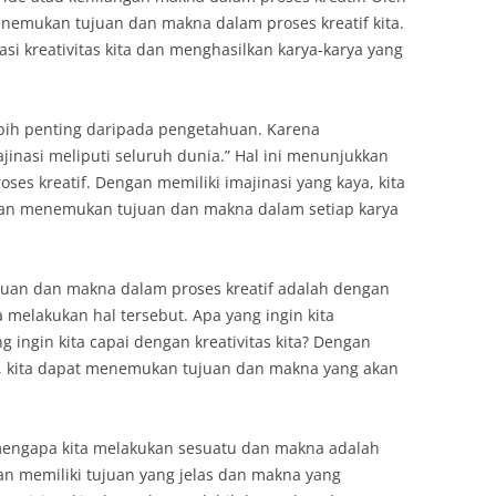
menemukan tujuan dan makna dalam proses kreatif kita.
si kreativitas kita dan menghasilkan karya-karya yang
lebih penting daripada pengetahuan. Karena
inasi meliputi seluruh dunia.” Hal ini menunjukkan
ses kreatif. Dengan memiliki imajinasi yang kaya, kita
a dan menemukan tujuan dan makna dalam setiap karya
juan dan makna dalam proses kreatif adalah dengan
 melakukan hal tersebut. Apa yang ingin kita
g ingin kita capai dengan kreativitas kita? Dengan
, kita dapat menemukan tujuan dan makna yang akan
mengapa kita melakukan sesuatu dan makna adalah
n memiliki tujuan yang jelas dan makna yang