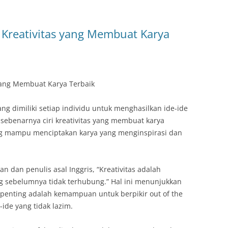
 Kreativitas yang Membuat Karya
 yang Membuat Karya Terbaik
 dimiliki setiap individu untuk menghasilkan ide-ide
sebenarnya ciri kreativitas yang membuat karya
g mampu menciptakan karya yang menginspirasi dan
 dan penulis asal Inggris, “Kreativitas adalah
 sebelumnya tidak terhubung.” Hal ini menunjukkan
g penting adalah kemampuan untuk berpikir out of the
ide yang tidak lazim.