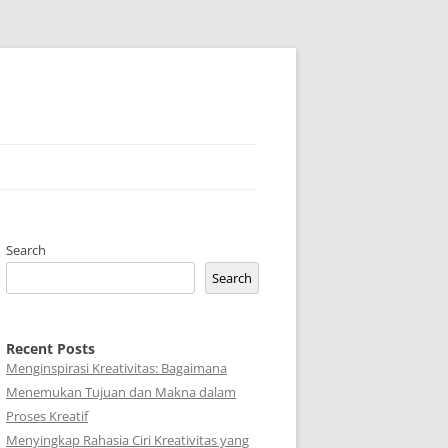
Search
Search
Recent Posts
Menginspirasi Kreativitas: Bagaimana
Menemukan Tujuan dan Makna dalam
Proses Kreatif
Menyingkap Rahasia Ciri Kreativitas yang