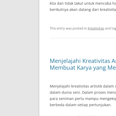
kita dan tidak takut untuk mencoba ha
berikutnya akan datang dari kreativit
This entry was posted in
Kreativitas
and ta
Menjelajahi Kreativitas A
Membuat Karya yang Me
Menjelajahi kreativitas artistik dala
dalam dunia seni. Dalam proses menc
para seniman perlu mampu mengekspl
berbeda dalam setiap pertunjukan.