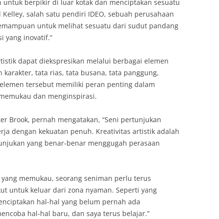
n untuk berpikir di luar kotak dan menciptakan sesuatu
d Kelley, salah satu pendiri IDEO, sebuah perusahaan
 kemampuan untuk melihat sesuatu dari sudut pandang
 yang inovatif.”
rtistik dapat diekspresikan melalui berbagai elemen
 karakter, tata rias, tata busana, tata panggung,
 elemen tersebut memiliki peran penting dalam
 memukau dan menginspirasi.
eter Brook, pernah mengatakan, “Seni pertunjukan
rja dengan kekuatan penuh. Kreativitas artistik adalah
tunjukan yang benar-benar menggugah perasaan
i yang memukau, seorang seniman perlu terus
kut untuk keluar dari zona nyaman. Seperti yang
menciptakan hal-hal yang belum pernah ada
encoba hal-hal baru, dan saya terus belajar.”