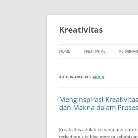
Skip
to
content
Kreativitas
HOME
KREATIVITAS
KERAJINA
AUTHOR ARCHIVES:
ADMIN
Menginspirasi Kreativi
dan Makna dalam Proses 
Kreativitas adalah kemampuan untuk 
terkadang kita bisa merasa kehabisan