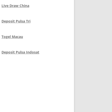
Live Draw China
Deposit Pulsa Tri
Togel Macau
Deposit Pulsa Indosat