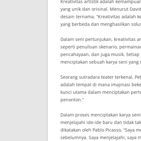
Kreativitas artistik adalah kemampua
yang unik dan orisinal. Menurut Davi
desain ternama, “Kreativitas adalah
yang berbeda dan menghasilkan solusi
Dalam seni pertunjukan, kreativitas a
seperti penulisan skenario, permainan
pencahayaan, dan juga musik. Setiap
menciptakan sebuah karya seni yang
Seorang sutradara teater terkenal, P
adalah tempat di mana imajinasi beke
kunci utama dalam menciptakan per
penonton.”
Dalam proses menciptakan karya sen
menjelajahi ide-ide baru dan tidak ta
dikatakan oleh Pablo Picasso, “Saya 
sebelumnya. Saya menjelajahi, saya m