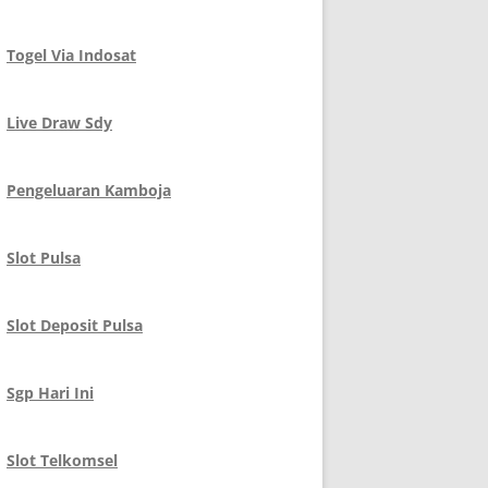
Togel Via Indosat
Live Draw Sdy
Pengeluaran Kamboja
Slot Pulsa
Slot Deposit Pulsa
Sgp Hari Ini
Slot Telkomsel