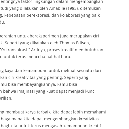
 pentingnya faktor lingkungan dalam mengembangkan
studi yang dilakukan oleh Amabile (1983), ditemukan
 kebebasan berekspresi, dan kolaborasi yang baik
du.
eberanian untuk bereksperimen juga merupakan ciri
ik. Seperti yang dikatakan oleh Thomas Edison,
99% transpirasi.” Artinya, proses kreatif membutuhkan
an untuk terus mencoba hal-hal baru.
yang kaya dan kemampuan untuk melihat sesuatu dari
n ciri kreativitas yang penting. Seperti yang
 kamu bisa membayangkannya, kamu bisa
n bahwa imajinasi yang kuat dapat menjadi kunci
rilian.
ang membuat karya terbaik, kita dapat lebih memahami
n bagaimana kita dapat mengembangkan kreativitas
ng bagi kita untuk terus mengasah kemampuan kreatif