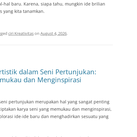
l-hal baru. Karena, siapa tahu, mungkin ide brilian
as yang kita tanamkan.
gged
ciri Kreativitas
on
August 4, 2026
.
rtistik dalam Seni Pertunjukan:
mukau dan Menginspirasi
m seni pertunjukan merupakan hal yang sangat penting
iptakan karya seni yang memukau dan menginspirasi,
orasi ide-ide baru dan menghadirkan sesuatu yang