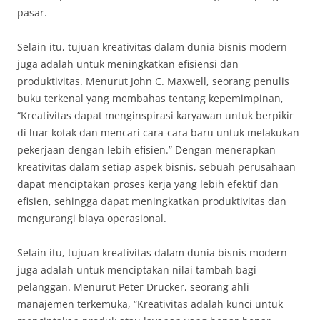
pasar.
Selain itu, tujuan kreativitas dalam dunia bisnis modern
juga adalah untuk meningkatkan efisiensi dan
produktivitas. Menurut John C. Maxwell, seorang penulis
buku terkenal yang membahas tentang kepemimpinan,
“Kreativitas dapat menginspirasi karyawan untuk berpikir
di luar kotak dan mencari cara-cara baru untuk melakukan
pekerjaan dengan lebih efisien.” Dengan menerapkan
kreativitas dalam setiap aspek bisnis, sebuah perusahaan
dapat menciptakan proses kerja yang lebih efektif dan
efisien, sehingga dapat meningkatkan produktivitas dan
mengurangi biaya operasional.
Selain itu, tujuan kreativitas dalam dunia bisnis modern
juga adalah untuk menciptakan nilai tambah bagi
pelanggan. Menurut Peter Drucker, seorang ahli
manajemen terkemuka, “Kreativitas adalah kunci untuk