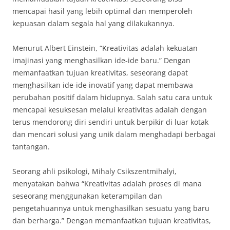
mencapai hasil yang lebih optimal dan memperoleh
kepuasan dalam segala hal yang dilakukannya.
Menurut Albert Einstein, “Kreativitas adalah kekuatan
imajinasi yang menghasilkan ide-ide baru.” Dengan
memanfaatkan tujuan kreativitas, seseorang dapat
menghasilkan ide-ide inovatif yang dapat membawa
perubahan positif dalam hidupnya. Salah satu cara untuk
mencapai kesuksesan melalui kreativitas adalah dengan
terus mendorong diri sendiri untuk berpikir di luar kotak
dan mencari solusi yang unik dalam menghadapi berbagai
tantangan.
Seorang ahli psikologi, Mihaly Csikszentmihalyi,
menyatakan bahwa “Kreativitas adalah proses di mana
seseorang menggunakan keterampilan dan
pengetahuannya untuk menghasilkan sesuatu yang baru
dan berharga.” Dengan memanfaatkan tujuan kreativitas,