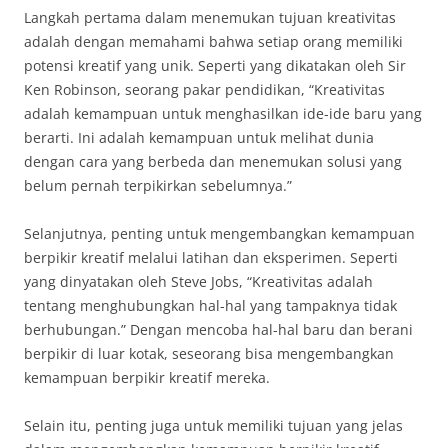
Langkah pertama dalam menemukan tujuan kreativitas
adalah dengan memahami bahwa setiap orang memiliki
potensi kreatif yang unik. Seperti yang dikatakan oleh Sir
Ken Robinson, seorang pakar pendidikan, “Kreativitas
adalah kemampuan untuk menghasilkan ide-ide baru yang
berarti. Ini adalah kemampuan untuk melihat dunia
dengan cara yang berbeda dan menemukan solusi yang
belum pernah terpikirkan sebelumnya.”
Selanjutnya, penting untuk mengembangkan kemampuan
berpikir kreatif melalui latihan dan eksperimen. Seperti
yang dinyatakan oleh Steve Jobs, “Kreativitas adalah
tentang menghubungkan hal-hal yang tampaknya tidak
berhubungan.” Dengan mencoba hal-hal baru dan berani
berpikir di luar kotak, seseorang bisa mengembangkan
kemampuan berpikir kreatif mereka.
Selain itu, penting juga untuk memiliki tujuan yang jelas