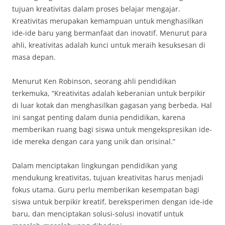
tujuan kreativitas dalam proses belajar mengajar.
Kreativitas merupakan kemampuan untuk menghasilkan
ide-ide baru yang bermanfaat dan inovatif. Menurut para
ahli, kreativitas adalah kunci untuk meraih kesuksesan di
masa depan.
Menurut Ken Robinson, seorang ahli pendidikan
terkemuka, “Kreativitas adalah keberanian untuk berpikir
di luar kotak dan menghasilkan gagasan yang berbeda. Hal
ini sangat penting dalam dunia pendidikan, karena
memberikan ruang bagi siswa untuk mengekspresikan ide-
ide mereka dengan cara yang unik dan orisinal.”
Dalam menciptakan lingkungan pendidikan yang
mendukung kreativitas, tujuan kreativitas harus menjadi
fokus utama. Guru perlu memberikan kesempatan bagi
siswa untuk berpikir kreatif, bereksperimen dengan ide-ide
baru, dan menciptakan solusi-solusi inovatif untuk