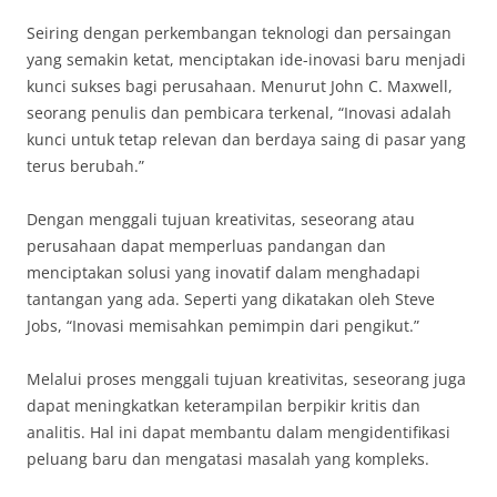
Seiring dengan perkembangan teknologi dan persaingan
yang semakin ketat, menciptakan ide-inovasi baru menjadi
kunci sukses bagi perusahaan. Menurut John C. Maxwell,
seorang penulis dan pembicara terkenal, “Inovasi adalah
kunci untuk tetap relevan dan berdaya saing di pasar yang
terus berubah.”
Dengan menggali tujuan kreativitas, seseorang atau
perusahaan dapat memperluas pandangan dan
menciptakan solusi yang inovatif dalam menghadapi
tantangan yang ada. Seperti yang dikatakan oleh Steve
Jobs, “Inovasi memisahkan pemimpin dari pengikut.”
Melalui proses menggali tujuan kreativitas, seseorang juga
dapat meningkatkan keterampilan berpikir kritis dan
analitis. Hal ini dapat membantu dalam mengidentifikasi
peluang baru dan mengatasi masalah yang kompleks.