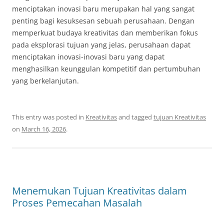
menciptakan inovasi baru merupakan hal yang sangat
penting bagi kesuksesan sebuah perusahaan. Dengan
memperkuat budaya kreativitas dan memberikan fokus
pada eksplorasi tujuan yang jelas, perusahaan dapat
menciptakan inovasi-inovasi baru yang dapat
menghasilkan keunggulan kompetitif dan pertumbuhan
yang berkelanjutan.
This entry was posted in
Kreativitas
and tagged
tujuan Kreativitas
on
March 16, 2026
.
Menemukan Tujuan Kreativitas dalam
Proses Pemecahan Masalah