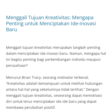
Menggali Tujuan Kreativitas: Mengapa
Penting untuk Menciptakan Ide-Inovasi
Baru
Menggali tujuan kreativitas merupakan langkah penting
dalam menciptakan ide-inovasi baru. Namun, mengapa hal
ini begitu penting bagi perkembangan individu maupun
perusahaan?
Menurut Brian Tracy, seorang motivator terkenal,
“Kreativitas adalah kemampuan untuk melihat hubungan
antara hal-hal yang sebelumnya tidak terlihat.” Dengan
menggali tujuan kreativitas, seseorang dapat memotivasi
diri untuk terus menciptakan ide-ide baru yang dapat
membawa perubahan positif.