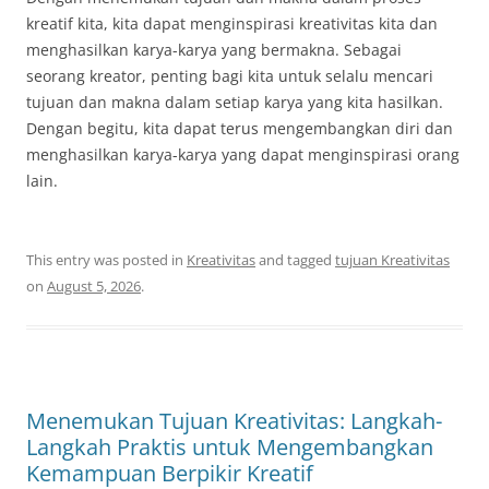
kreatif kita, kita dapat menginspirasi kreativitas kita dan
menghasilkan karya-karya yang bermakna. Sebagai
seorang kreator, penting bagi kita untuk selalu mencari
tujuan dan makna dalam setiap karya yang kita hasilkan.
Dengan begitu, kita dapat terus mengembangkan diri dan
menghasilkan karya-karya yang dapat menginspirasi orang
lain.
This entry was posted in
Kreativitas
and tagged
tujuan Kreativitas
on
August 5, 2026
.
Menemukan Tujuan Kreativitas: Langkah-
Langkah Praktis untuk Mengembangkan
Kemampuan Berpikir Kreatif