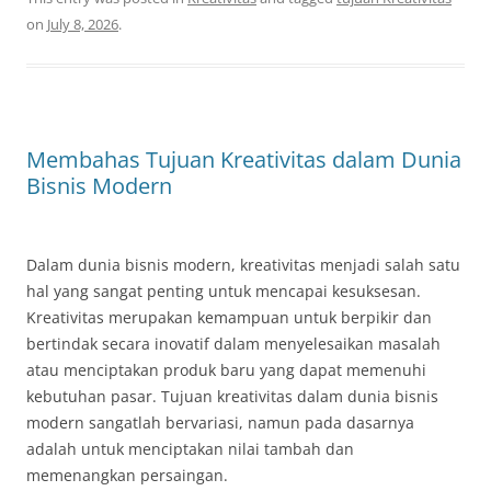
on
July 8, 2026
.
Membahas Tujuan Kreativitas dalam Dunia
Bisnis Modern
Dalam dunia bisnis modern, kreativitas menjadi salah satu
hal yang sangat penting untuk mencapai kesuksesan.
Kreativitas merupakan kemampuan untuk berpikir dan
bertindak secara inovatif dalam menyelesaikan masalah
atau menciptakan produk baru yang dapat memenuhi
kebutuhan pasar. Tujuan kreativitas dalam dunia bisnis
modern sangatlah bervariasi, namun pada dasarnya
adalah untuk menciptakan nilai tambah dan
memenangkan persaingan.