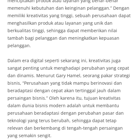
menciptakan produk atau layanan yang benar-benar
memenuhi kebutuhan dan keinginan pelanggan.” Dengan
memiliki kreativitas yang tinggi, sebuah perusahaan dapat
menghasilkan produk atau layanan yang unik dan
berkualitas tinggi, sehingga dapat memberikan nilai
tambah bagi pelanggan dan meningkatkan kepuasan
pelanggan.
Dalam era digital seperti sekarang ini, kreativitas juga
sangat penting untuk menghadapi perubahan yang cepat
dan dinamis. Menurut Gary Hamel, seorang pakar strategi
bisnis, “Perusahaan yang tidak mampu berinovasi dan
beradaptasi dengan cepat akan tertinggal jauh dalam
persaingan bisnis.” Oleh karena itu, tujuan kreativitas
dalam dunia bisnis modern adalah untuk membantu
perusahaan beradaptasi dengan perubahan pasar dan
teknologi yang terus berubah, sehingga dapat tetap
relevan dan berkembang di tengah-tengah persaingan
yang semakin sengit.