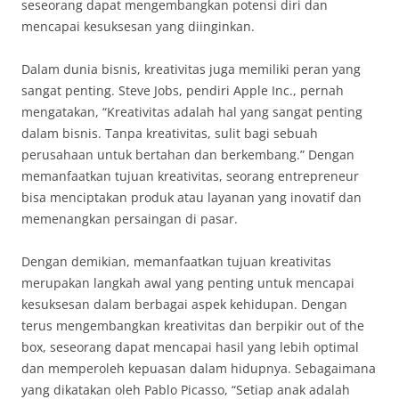
seseorang dapat mengembangkan potensi diri dan
mencapai kesuksesan yang diinginkan.
Dalam dunia bisnis, kreativitas juga memiliki peran yang
sangat penting. Steve Jobs, pendiri Apple Inc., pernah
mengatakan, “Kreativitas adalah hal yang sangat penting
dalam bisnis. Tanpa kreativitas, sulit bagi sebuah
perusahaan untuk bertahan dan berkembang.” Dengan
memanfaatkan tujuan kreativitas, seorang entrepreneur
bisa menciptakan produk atau layanan yang inovatif dan
memenangkan persaingan di pasar.
Dengan demikian, memanfaatkan tujuan kreativitas
merupakan langkah awal yang penting untuk mencapai
kesuksesan dalam berbagai aspek kehidupan. Dengan
terus mengembangkan kreativitas dan berpikir out of the
box, seseorang dapat mencapai hasil yang lebih optimal
dan memperoleh kepuasan dalam hidupnya. Sebagaimana
yang dikatakan oleh Pablo Picasso, “Setiap anak adalah