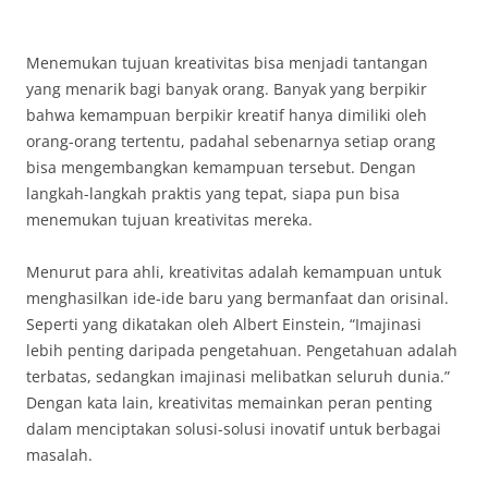
Menemukan tujuan kreativitas bisa menjadi tantangan
yang menarik bagi banyak orang. Banyak yang berpikir
bahwa kemampuan berpikir kreatif hanya dimiliki oleh
orang-orang tertentu, padahal sebenarnya setiap orang
bisa mengembangkan kemampuan tersebut. Dengan
langkah-langkah praktis yang tepat, siapa pun bisa
menemukan tujuan kreativitas mereka.
Menurut para ahli, kreativitas adalah kemampuan untuk
menghasilkan ide-ide baru yang bermanfaat dan orisinal.
Seperti yang dikatakan oleh Albert Einstein, “Imajinasi
lebih penting daripada pengetahuan. Pengetahuan adalah
terbatas, sedangkan imajinasi melibatkan seluruh dunia.”
Dengan kata lain, kreativitas memainkan peran penting
dalam menciptakan solusi-solusi inovatif untuk berbagai
masalah.