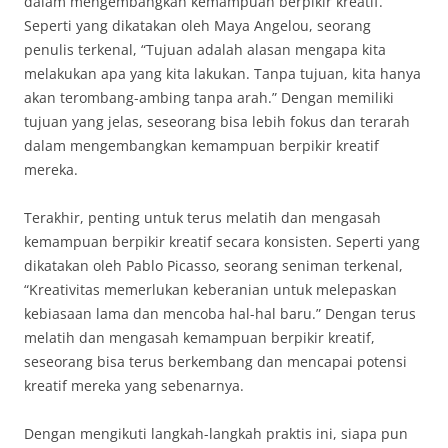
dalam mengembangkan kemampuan berpikir kreatif.
Seperti yang dikatakan oleh Maya Angelou, seorang
penulis terkenal, “Tujuan adalah alasan mengapa kita
melakukan apa yang kita lakukan. Tanpa tujuan, kita hanya
akan terombang-ambing tanpa arah.” Dengan memiliki
tujuan yang jelas, seseorang bisa lebih fokus dan terarah
dalam mengembangkan kemampuan berpikir kreatif
mereka.
Terakhir, penting untuk terus melatih dan mengasah
kemampuan berpikir kreatif secara konsisten. Seperti yang
dikatakan oleh Pablo Picasso, seorang seniman terkenal,
“Kreativitas memerlukan keberanian untuk melepaskan
kebiasaan lama dan mencoba hal-hal baru.” Dengan terus
melatih dan mengasah kemampuan berpikir kreatif,
seseorang bisa terus berkembang dan mencapai potensi
kreatif mereka yang sebenarnya.
Dengan mengikuti langkah-langkah praktis ini, siapa pun