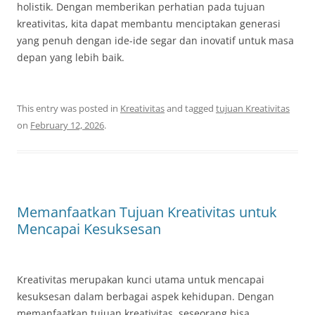
holistik. Dengan memberikan perhatian pada tujuan
kreativitas, kita dapat membantu menciptakan generasi
yang penuh dengan ide-ide segar dan inovatif untuk masa
depan yang lebih baik.
This entry was posted in
Kreativitas
and tagged
tujuan Kreativitas
on
February 12, 2026
.
Memanfaatkan Tujuan Kreativitas untuk
Mencapai Kesuksesan
Kreativitas merupakan kunci utama untuk mencapai
kesuksesan dalam berbagai aspek kehidupan. Dengan
memanfaatkan tujuan kreativitas, seseorang bisa