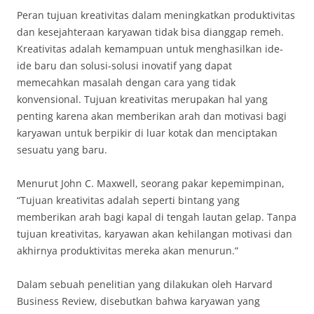
Peran tujuan kreativitas dalam meningkatkan produktivitas
dan kesejahteraan karyawan tidak bisa dianggap remeh.
Kreativitas adalah kemampuan untuk menghasilkan ide-
ide baru dan solusi-solusi inovatif yang dapat
memecahkan masalah dengan cara yang tidak
konvensional. Tujuan kreativitas merupakan hal yang
penting karena akan memberikan arah dan motivasi bagi
karyawan untuk berpikir di luar kotak dan menciptakan
sesuatu yang baru.
Menurut John C. Maxwell, seorang pakar kepemimpinan,
“Tujuan kreativitas adalah seperti bintang yang
memberikan arah bagi kapal di tengah lautan gelap. Tanpa
tujuan kreativitas, karyawan akan kehilangan motivasi dan
akhirnya produktivitas mereka akan menurun.”
Dalam sebuah penelitian yang dilakukan oleh Harvard
Business Review, disebutkan bahwa karyawan yang