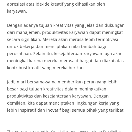
apresiasi atas ide-ide kreatif yang dihasilkan oleh
karyawan.
Dengan adanya tujuan kreativitas yang jelas dan dukungan
dari manajemen, produktivitas karyawan dapat meningkat
secara signifikan. Mereka akan merasa lebih termotivasi
untuk bekerja dan menciptakan nilai tambah bagi
perusahaan. Selain itu, kesejahteraan karyawan juga akan
meningkat karena mereka merasa dihargai dan diakui atas
kontribusi kreatif yang mereka berikan.
Jadi, mari bersama-sama memberikan peran yang lebih
besar bagi tujuan kreativitas dalam meningkatkan
produktivitas dan kesejahteraan karyawan. Dengan
demikian, kita dapat menciptakan lingkungan kerja yang
lebih inspiratif dan inovatif bagi semua pihak yang terlibat.
This entry was posted in
Kreativitas
and tagged
tujuan Kreativitas