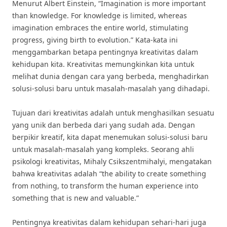
Menurut Albert Einstein, “Imagination is more important
than knowledge. For knowledge is limited, whereas
imagination embraces the entire world, stimulating
progress, giving birth to evolution.” Kata-kata ini
menggambarkan betapa pentingnya kreativitas dalam
kehidupan kita. Kreativitas memungkinkan kita untuk
melihat dunia dengan cara yang berbeda, menghadirkan
solusi-solusi baru untuk masalah-masalah yang dihadapi.
Tujuan dari kreativitas adalah untuk menghasilkan sesuatu
yang unik dan berbeda dari yang sudah ada. Dengan
berpikir kreatif, kita dapat menemukan solusi-solusi baru
untuk masalah-masalah yang kompleks. Seorang ahli
psikologi kreativitas, Mihaly Csikszentmihalyi, mengatakan
bahwa kreativitas adalah “the ability to create something
from nothing, to transform the human experience into
something that is new and valuable.”
Pentingnya kreativitas dalam kehidupan sehari-hari juga