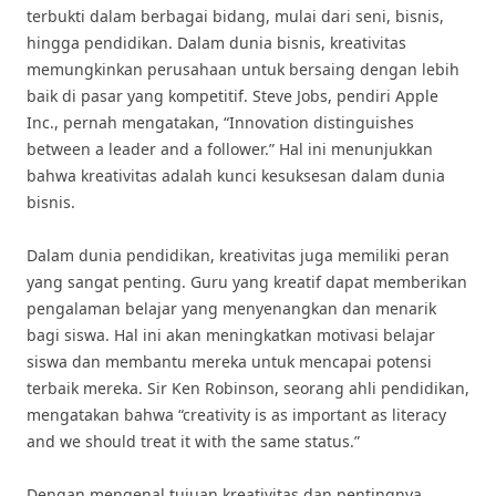
terbukti dalam berbagai bidang, mulai dari seni, bisnis,
hingga pendidikan. Dalam dunia bisnis, kreativitas
memungkinkan perusahaan untuk bersaing dengan lebih
baik di pasar yang kompetitif. Steve Jobs, pendiri Apple
Inc., pernah mengatakan, “Innovation distinguishes
between a leader and a follower.” Hal ini menunjukkan
bahwa kreativitas adalah kunci kesuksesan dalam dunia
bisnis.
Dalam dunia pendidikan, kreativitas juga memiliki peran
yang sangat penting. Guru yang kreatif dapat memberikan
pengalaman belajar yang menyenangkan dan menarik
bagi siswa. Hal ini akan meningkatkan motivasi belajar
siswa dan membantu mereka untuk mencapai potensi
terbaik mereka. Sir Ken Robinson, seorang ahli pendidikan,
mengatakan bahwa “creativity is as important as literacy
and we should treat it with the same status.”
Dengan mengenal tujuan kreativitas dan pentingnya