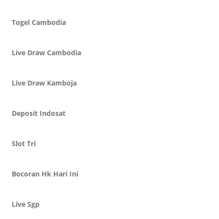
Togel Cambodia
Live Draw Cambodia
Live Draw Kamboja
Deposit Indosat
Slot Tri
Bocoran Hk Hari Ini
Live Sgp