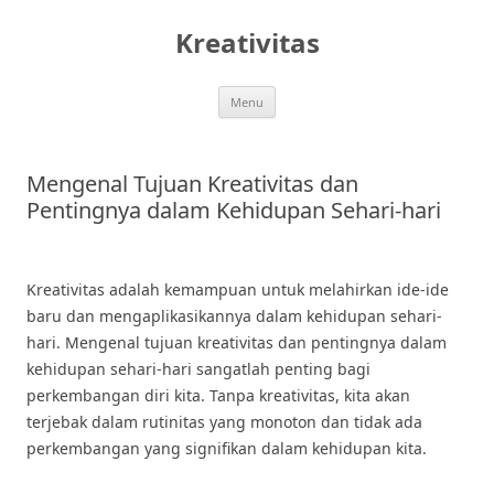
Skip
to
Kreativitas
content
Menu
Mengenal Tujuan Kreativitas dan
Pentingnya dalam Kehidupan Sehari-hari
Kreativitas adalah kemampuan untuk melahirkan ide-ide
baru dan mengaplikasikannya dalam kehidupan sehari-
hari. Mengenal tujuan kreativitas dan pentingnya dalam
kehidupan sehari-hari sangatlah penting bagi
perkembangan diri kita. Tanpa kreativitas, kita akan
terjebak dalam rutinitas yang monoton dan tidak ada
perkembangan yang signifikan dalam kehidupan kita.