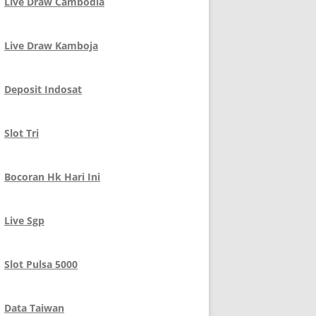
Live Draw Cambodia
Live Draw Kamboja
Deposit Indosat
Slot Tri
Bocoran Hk Hari Ini
Live Sgp
Slot Pulsa 5000
Data Taiwan