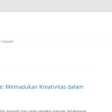
N TANGAN
e: Memadukan Kreativitas dalam
lah menjadi tren yang semakin populer belakangan