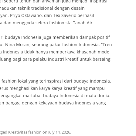
nal seperti tenun dan anyaman juga menjadi inspirasi
madukan teknik tradisional dengan desain
yan, Priyo Oktaviano, dan Tex Saverio berhasil
dan menggoda selera fashionista Tanah Air.
 dari budaya Indonesia juga memberikan dampak positif
rut Nina Moran, seorang pakar fashion Indonesia, “Tren
ya Indonesia tidak hanya memperkaya khasanah mode
uang bagi para pelaku industri kreatif untuk bersaing
shion lokal yang terinspirasi dari budaya Indonesia,
terus menghasilkan karya-karya kreatif yang mampu
engangkat martabat budaya Indonesia di mata dunia.
l dan bangga dengan kekayaan budaya Indonesia yang
gged
Kreativitas fashion
on
July 14, 2026
.