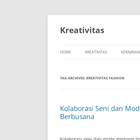
Skip
to
content
Kreativitas
HOME
KREATIVITAS
KERAJINA
TAG ARCHIVES:
KREATIVITAS FASHION
Kolaborasi Seni dan Mod
Berbusana
Kolaborasi seni dan mode memang te