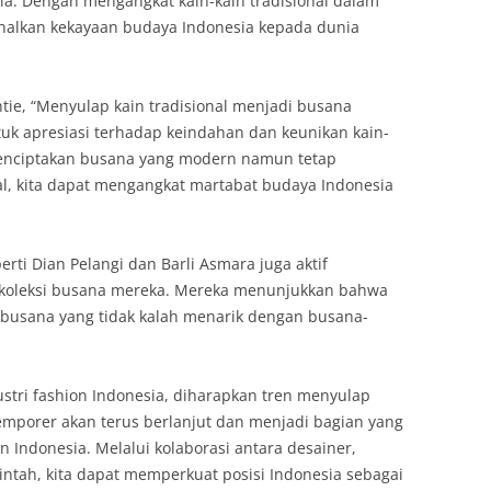
ia. Dengan mengangkat kain-kain tradisional dalam
nalkan kekayaan budaya Indonesia kepada dunia
ie, “Menyulap kain tradisional menjadi busana
k apresiasi terhadap keindahan dan keunikan kain-
menciptakan busana yang modern namun tetap
al, kita dapat mengangkat martabat budaya Indonesia
erti Dian Pelangi dan Barli Asmara juga aktif
 koleksi busana mereka. Mereka menunjukkan bahwa
i busana yang tidak kalah menarik dengan busana-
tri fashion Indonesia, diharapkan tren menyulap
emporer akan terus berlanjut dan menjadi bagian yang
on Indonesia. Melalui kolaborasi antara desainer,
intah, kita dapat memperkuat posisi Indonesia sebagai