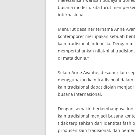
melestarikan warisan budaya Indones
busana modern, kita turut memperke
internasional.
Menurut desainer ternama Anne Avant
kontemporer merupakan sebuah bentu
kain tradisional Indonesia. Dengan 
mempertahankan nilai-nilai tradision
di mata dunia.”
Selain Anne Avantie, desainer lain sep
menggunakan kain tradisional dalam
kain tradisional dapat diolah menjad
busana internasional.
Dengan semakin berkembangnya indus
kain tradisional menjadi busana kont
tidak terpisahkan dari identitas fashi
produsen kain tradisional, dan pemer