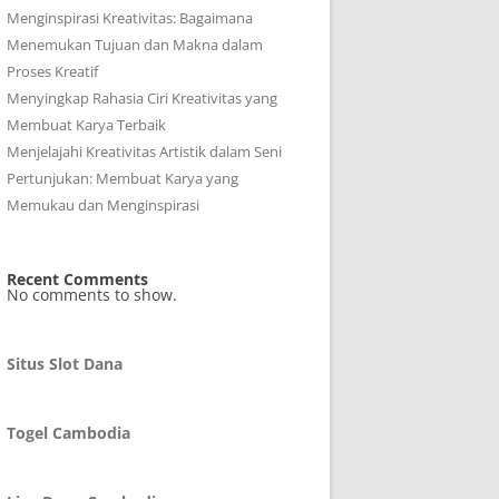
Menginspirasi Kreativitas: Bagaimana
Menemukan Tujuan dan Makna dalam
Proses Kreatif
Menyingkap Rahasia Ciri Kreativitas yang
Membuat Karya Terbaik
Menjelajahi Kreativitas Artistik dalam Seni
Pertunjukan: Membuat Karya yang
Memukau dan Menginspirasi
Recent Comments
No comments to show.
Situs Slot Dana
Togel Cambodia