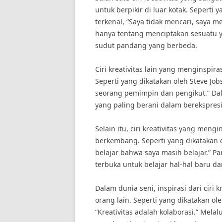
untuk berpikir di luar kotak. Seperti
terkenal, “Saya tidak mencari, saya 
hanya tentang menciptakan sesuatu ya
sudut pandang yang berbeda.
Ciri kreativitas lain yang menginspi
Seperti yang dikatakan oleh Steve Job
seorang pemimpin dan pengikut.” Dal
yang paling berani dalam berekspresi
Selain itu, ciri kreativitas yang men
berkembang. Seperti yang dikatakan o
belajar bahwa saya masih belajar.” P
terbuka untuk belajar hal-hal baru 
Dalam dunia seni, inspirasi dari ciri 
orang lain. Seperti yang dikatakan ol
“Kreativitas adalah kolaborasi.” Melal