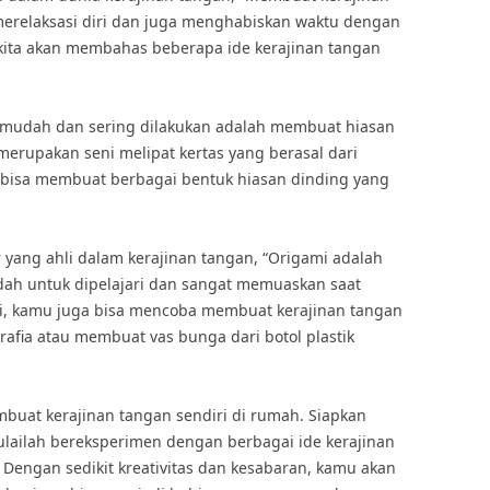
merelaksasi diri dan juga menghabiskan waktu dengan
ni kita akan membahas beberapa ide kerajinan tangan
g mudah dan sering dilakukan adalah membuat hiasan
 merupakan seni melipat kertas yang berasal dari
u bisa membuat berbagai bentuk hiasan dinding yang
 yang ahli dalam kerajinan tangan, “Origami adalah
dah untuk dipelajari dan sangat memuaskan saat
ami, kamu juga bisa mencoba membuat kerajinan tangan
 rafia atau membuat vas bunga dari botol plastik
buat kerajinan tangan sendiri di rumah. Siapkan
lailah bereksperimen dengan berbagai ide kerajinan
Dengan sedikit kreativitas dan kesabaran, kamu akan