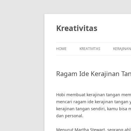
Skip
to
content
Kreativitas
HOME
KREATIVITAS
KERAJINA
Ragam Ide Kerajinan T
Hobi membuat kerajinan tangan mem
mencari ragam ide kerajinan tanga
kerajinan tangan sendiri, kamu bisa m
dan personal.
Menurut Martha Stewart, seorang ahl