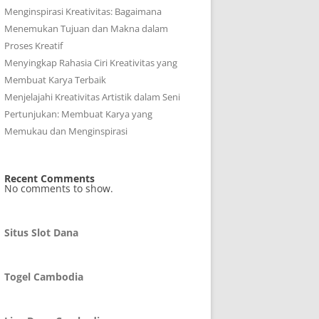
Menginspirasi Kreativitas: Bagaimana
Menemukan Tujuan dan Makna dalam
Proses Kreatif
Menyingkap Rahasia Ciri Kreativitas yang
Membuat Karya Terbaik
Menjelajahi Kreativitas Artistik dalam Seni
Pertunjukan: Membuat Karya yang
Memukau dan Menginspirasi
Recent Comments
No comments to show.
Situs Slot Dana
Togel Cambodia