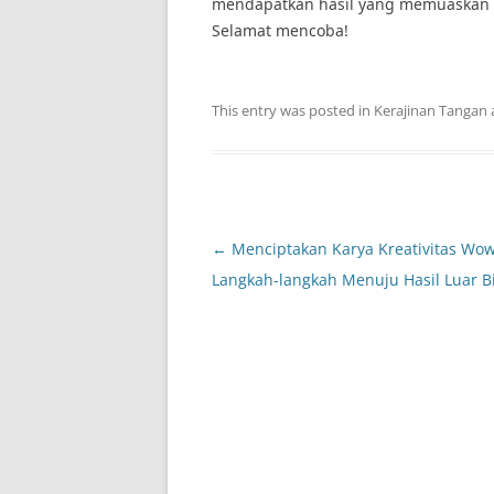
mendapatkan hasil yang memuaskan 
Selamat mencoba!
This entry was posted in
Kerajinan Tangan
Post
←
Menciptakan Karya Kreativitas Wow
navigation
Langkah-langkah Menuju Hasil Luar B