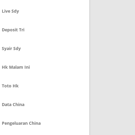
Live Sdy
Deposit Tri
Syair Sdy
Hk Malam Ini
Toto Hk
Data China
Pengeluaran China