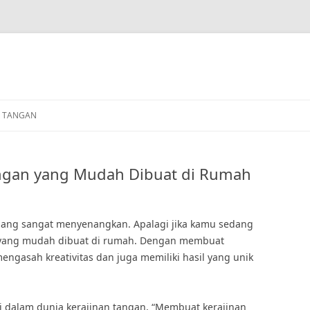
N TANGAN
angan yang Mudah Dibuat di Rumah
ang sangat menyenangkan. Apalagi jika kamu sedang
n yang mudah dibuat di rumah. Dengan membuat
engasah kreativitas dan juga memiliki hasil yang unik
i dalam dunia kerajinan tangan, “Membuat kerajinan