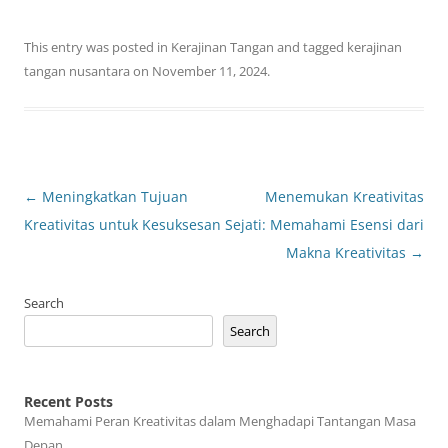
This entry was posted in
Kerajinan Tangan
and tagged
kerajinan
tangan nusantara
on
November 11, 2024
.
Post
←
Meningkatkan Tujuan
Menemukan Kreativitas
navigation
Kreativitas untuk Kesuksesan
Sejati: Memahami Esensi dari
Makna Kreativitas
→
Search
Search
Recent Posts
Memahami Peran Kreativitas dalam Menghadapi Tantangan Masa
Depan