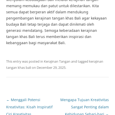
memang memukau dan patut untuk dilestarikan. Kita
semua dapat berperan aktif dalam mendukung
pengembangan kerajinan tangan khas Bali agar kekayaan
budaya Bali tetap terjaga dan dapat dinikmati oleh
generasi mendatang. Semoga keberadaan kerajinan
tangan khas Bali terus memberikan inspirasi dan
kebanggaan bagi masyarakat Bali.
This entry was posted in
Kerajinan Tangan
and tagged
kerajinan
tangan khas bali
on
December 29, 2025
.
Post
←
Menggali Potensi
Mengapa Tujuan Kreativitas
navigation
Kreativitas: Kisah Inspiratif
Sangat Penting dalam
Ciri Kreativitas
Kehidupan Sehari-hari
→