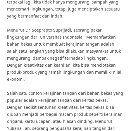
terpakai lagi, kita tidak hanya mengurangi sampah yang
mencemari lingkungan, tetapi juga menciptakan sesuatu
yang bermanfaat dan indah.
Menurut Dr. Soeprapto Suprijadi, seorang pakar
lingkungan dari Universitas Indonesia, “Memanfaatkan
bahan bekas untuk membuat kerajinan tangan adalah
salah satu langkah yang bisa dilakukan masyarakat untuk
mengurangi dampak negatif terhadap lingkungan.
Dengan kreativitas dan keahlian, kita bisa menciptakan
produk-produk yang ramah lingkungan dan memiliki nilai
ekonomi.”
Salah satu contoh kerajinan tangan dari bahan bekas yang
populer adalah kerajinan tangan dari kertas bekas.
Dengan sedikit sentuhan kreativitas, kertas bekas bisa
diubah menjadi berbagai macam produk seperti kerajinan
origami, kartu ucapan, atau hiasan dinding. Menurut
Yuliana Tan, seorang pengusaha kerajinan tangan dari