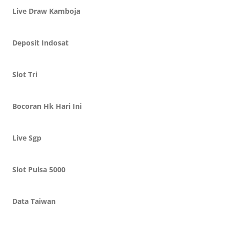
Live Draw Kamboja
Deposit Indosat
Slot Tri
Bocoran Hk Hari Ini
Live Sgp
Slot Pulsa 5000
Data Taiwan