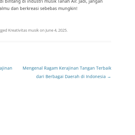
 bintang di industri musik Tanah Air. Jadi, jangan
almu dan berkreasi sebebas mungkin!
gged
Kreativitas musik
on
June 4, 2025
.
ajinan
Mengenal Ragam Kerajinan Tangan Terbaik
dari Berbagai Daerah di Indonesia
→