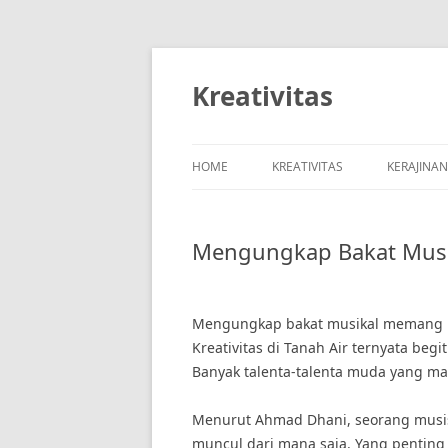
Skip
to
content
Kreativitas
HOME
KREATIVITAS
KERAJINA
Mengungkap Bakat Musika
Mengungkap bakat musikal memang me
Kreativitas di Tanah Air ternyata be
Banyak talenta-talenta muda yang ma
Menurut Ahmad Dhani, seorang musisi
muncul dari mana saja. Yang pentin