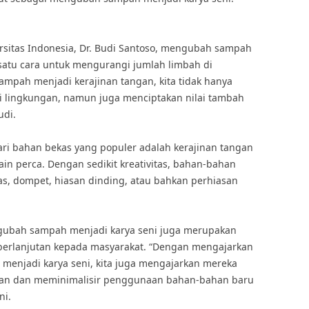
rsitas Indonesia, Dr. Budi Santoso, mengubah sampah
satu cara untuk mengurangi jumlah limbah di
ampah menjadi kerajinan tangan, kita tidak hanya
lingkungan, namun juga menciptakan nilai tambah
udi.
ari bahan bekas yang populer adalah kerajinan tangan
 kain perca. Dengan sedikit kreativitas, bahan-bahan
as, dompet, hiasan dinding, atau bahkan perhiasan
ngubah sampah menjadi karya seni juga merupakan
keberlanjutan kepada masyarakat. “Dengan mengajarkan
enjadi karya seni, kita juga mengajarkan mereka
ngan dan meminimalisir penggunaan bahan-bahan baru
ni.