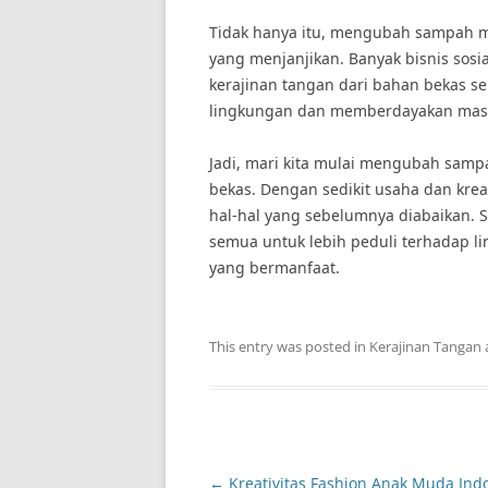
Tidak hanya itu, mengubah sampah m
yang menjanjikan. Banyak bisnis so
kerajinan tangan dari bahan bekas s
lingkungan dan memberdayakan masy
Jadi, mari kita mulai mengubah sampa
bekas. Dengan sedikit usaha dan kreat
hal-hal yang sebelumnya diabaikan. Se
semua untuk lebih peduli terhadap 
yang bermanfaat.
This entry was posted in
Kerajinan Tangan
Post
←
Kreativitas Fashion Anak Muda Ind