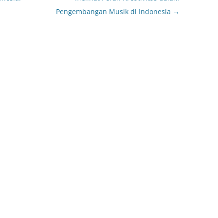
Pengembangan Musik di Indonesia
→