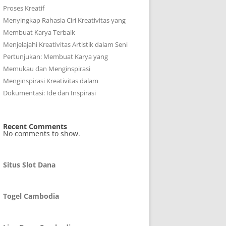
Proses Kreatif
Menyingkap Rahasia Ciri Kreativitas yang
Membuat Karya Terbaik
Menjelajahi Kreativitas Artistik dalam Seni
Pertunjukan: Membuat Karya yang
Memukau dan Menginspirasi
Menginspirasi Kreativitas dalam
Dokumentasi: Ide dan Inspirasi
Recent Comments
No comments to show.
Situs Slot Dana
Togel Cambodia