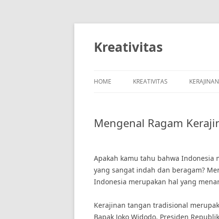
Skip
to
content
Kreativitas
HOME
KREATIVITAS
KERAJINA
Mengenal Ragam Kerajin
Apakah kamu tahu bahwa Indonesia me
yang sangat indah dan beragam? Meng
Indonesia merupakan hal yang menarik
Kerajinan tangan tradisional merupa
Bapak Joko Widodo, Presiden Republik