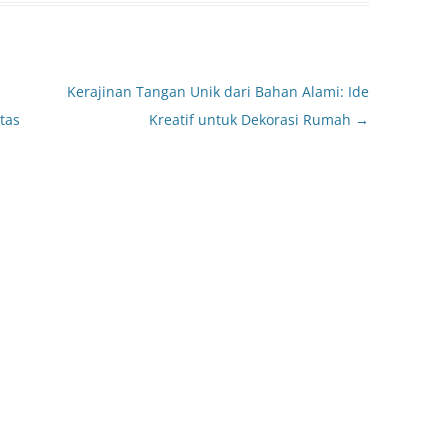
Kerajinan Tangan Unik dari Bahan Alami: Ide
tas
Kreatif untuk Dekorasi Rumah
→