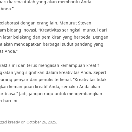
 baru karena itulah yang akan membantu Anda
Anda.”
olaborasi dengan orang lain. Menurut Steven
am bidang inovasi, “Kreativitas seringkali muncul dari
n latar belakang dan pemikiran yang berbeda. Dengan
nda akan mendapatkan berbagai sudut pandang yang
as Anda.”
aktis ini dan terus mengasah kemampuan kreatif
katan yang signifikan dalam kreativitas Anda. Seperti
rang penyair dan penulis terkenal, “Kreativitas tidak
kan kemampuan kreatif Anda, semakin Anda akan
r biasa.” Jadi, jangan ragu untuk mengembangkan
hari ini!
gged
kreativ
on
October 26, 2025
.