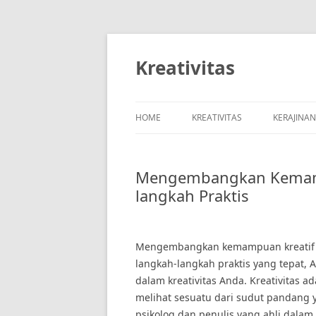
Skip
to
content
Kreativitas
HOME
KREATIVITAS
KERAJINA
Mengembangkan Kemamp
langkah Praktis
Mengembangkan kemampuan kreatif 
langkah-langkah praktis yang tepat, 
dalam kreativitas Anda. Kreativitas a
melihat sesuatu dari sudut pandang 
psikolog dan penulis yang ahli dalam