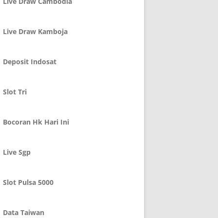
Live Draw Cambodia
Live Draw Kamboja
Deposit Indosat
Slot Tri
Bocoran Hk Hari Ini
Live Sgp
Slot Pulsa 5000
Data Taiwan