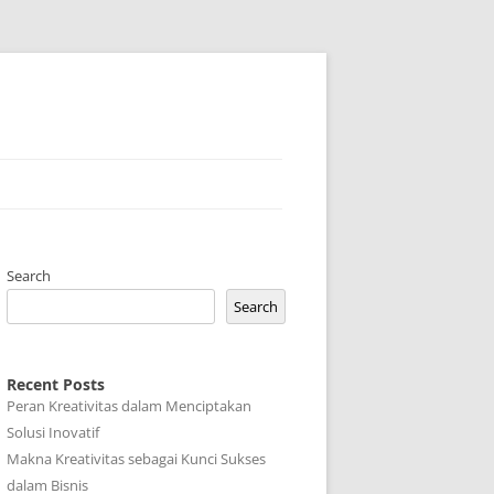
Search
Search
Recent Posts
Peran Kreativitas dalam Menciptakan
Solusi Inovatif
Makna Kreativitas sebagai Kunci Sukses
dalam Bisnis