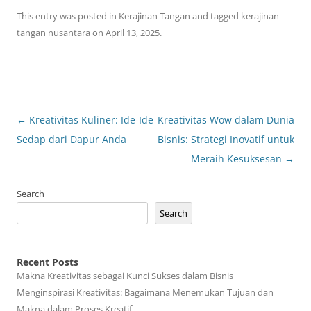
This entry was posted in
Kerajinan Tangan
and tagged
kerajinan
tangan nusantara
on
April 13, 2025
.
Post
←
Kreativitas Kuliner: Ide-Ide
Kreativitas Wow dalam Dunia
navigation
Sedap dari Dapur Anda
Bisnis: Strategi Inovatif untuk
Meraih Kesuksesan
→
Search
Search
Recent Posts
Makna Kreativitas sebagai Kunci Sukses dalam Bisnis
Menginspirasi Kreativitas: Bagaimana Menemukan Tujuan dan
Makna dalam Proses Kreatif