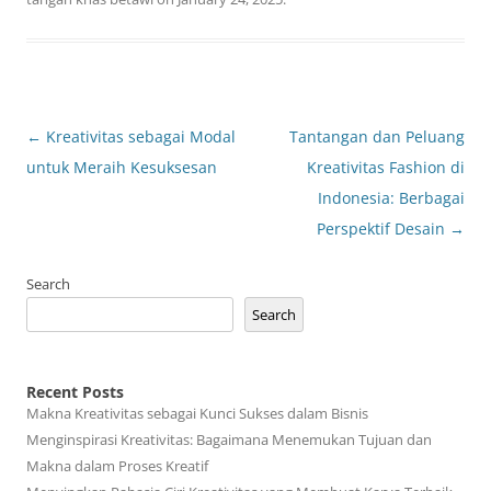
Post
←
Kreativitas sebagai Modal
Tantangan dan Peluang
navigation
untuk Meraih Kesuksesan
Kreativitas Fashion di
Indonesia: Berbagai
Perspektif Desain
→
Search
Search
Recent Posts
Makna Kreativitas sebagai Kunci Sukses dalam Bisnis
Menginspirasi Kreativitas: Bagaimana Menemukan Tujuan dan
Makna dalam Proses Kreatif