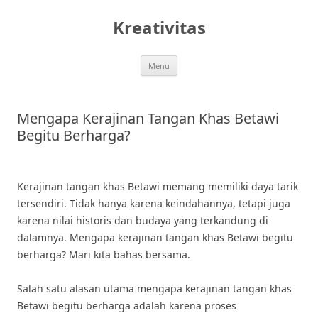
Skip
to
Kreativitas
content
Menu
Mengapa Kerajinan Tangan Khas Betawi
Begitu Berharga?
Kerajinan tangan khas Betawi memang memiliki daya tarik
tersendiri. Tidak hanya karena keindahannya, tetapi juga
karena nilai historis dan budaya yang terkandung di
dalamnya. Mengapa kerajinan tangan khas Betawi begitu
berharga? Mari kita bahas bersama.
Salah satu alasan utama mengapa kerajinan tangan khas
Betawi begitu berharga adalah karena proses