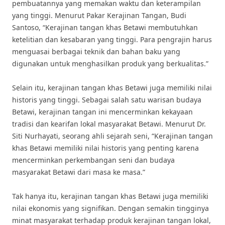
pembuatannya yang memakan waktu dan keterampilan
yang tinggi. Menurut Pakar Kerajinan Tangan, Budi
Santoso, “Kerajinan tangan khas Betawi membutuhkan
ketelitian dan kesabaran yang tinggi. Para pengrajin harus
menguasai berbagai teknik dan bahan baku yang
digunakan untuk menghasilkan produk yang berkualitas.”
Selain itu, kerajinan tangan khas Betawi juga memiliki nilai
historis yang tinggi. Sebagai salah satu warisan budaya
Betawi, kerajinan tangan ini mencerminkan kekayaan
tradisi dan kearifan lokal masyarakat Betawi. Menurut Dr.
Siti Nurhayati, seorang ahli sejarah seni, “Kerajinan tangan
khas Betawi memiliki nilai historis yang penting karena
mencerminkan perkembangan seni dan budaya
masyarakat Betawi dari masa ke masa.”
Tak hanya itu, kerajinan tangan khas Betawi juga memiliki
nilai ekonomis yang signifikan. Dengan semakin tingginya
minat masyarakat terhadap produk kerajinan tangan lokal,