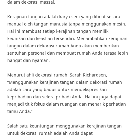
dalam dekorasi massal.
Kerajinan tangan adalah karya seni yang dibuat secara
manual oleh tangan manusia tanpa menggunakan mesin.
Hal ini membuat setiap kerajinan tangan memiliki
keunikan dan keaslian tersendiri. Menambahkan kerajinan
tangan dalam dekorasi rumah Anda akan memberikan
sentuhan personal dan membuat rumah Anda terasa lebih
hangat dan nyaman.
Menurut ahli dekorasi rumah, Sarah Richardson,
“Menggunakan kerajinan tangan dalam dekorasi rumah
adalah cara yang bagus untuk mengekspresikan
kepribadian dan selera pribadi Anda. Hal ini juga dapat
menjadi titik fokus dalam ruangan dan menarik perhatian
tamu Anda.”
Salah satu keuntungan menggunakan kerajinan tangan
untuk dekorasi rumah adalah Anda dapat