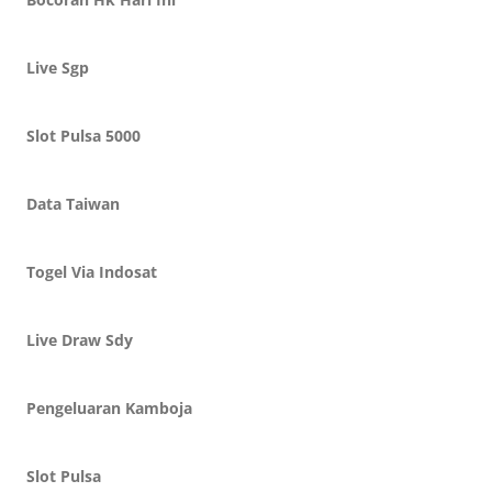
Live Sgp
Slot Pulsa 5000
Data Taiwan
Togel Via Indosat
Live Draw Sdy
Pengeluaran Kamboja
Slot Pulsa