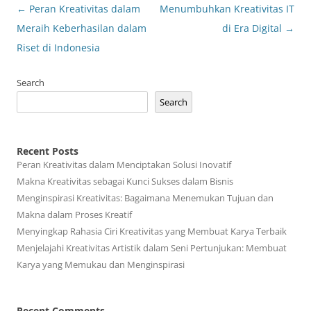
Post
←
Peran Kreativitas dalam
Menumbuhkan Kreativitas IT
navigation
Meraih Keberhasilan dalam
di Era Digital
→
Riset di Indonesia
Search
Search
Recent Posts
Peran Kreativitas dalam Menciptakan Solusi Inovatif
Makna Kreativitas sebagai Kunci Sukses dalam Bisnis
Menginspirasi Kreativitas: Bagaimana Menemukan Tujuan dan
Makna dalam Proses Kreatif
Menyingkap Rahasia Ciri Kreativitas yang Membuat Karya Terbaik
Menjelajahi Kreativitas Artistik dalam Seni Pertunjukan: Membuat
Karya yang Memukau dan Menginspirasi
Recent Comments