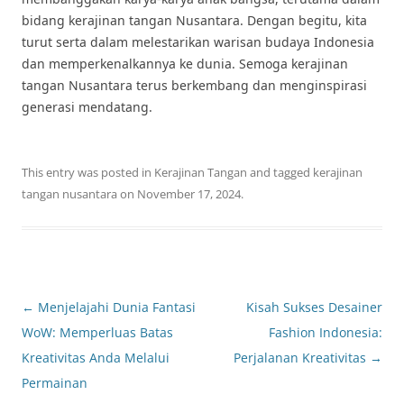
bidang kerajinan tangan Nusantara. Dengan begitu, kita
turut serta dalam melestarikan warisan budaya Indonesia
dan memperkenalkannya ke dunia. Semoga kerajinan
tangan Nusantara terus berkembang dan menginspirasi
generasi mendatang.
This entry was posted in
Kerajinan Tangan
and tagged
kerajinan
tangan nusantara
on
November 17, 2024
.
Post
←
Menjelajahi Dunia Fantasi
Kisah Sukses Desainer
navigation
WoW: Memperluas Batas
Fashion Indonesia:
Kreativitas Anda Melalui
Perjalanan Kreativitas
→
Permainan