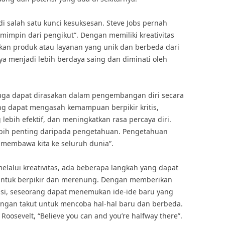
di salah satu kunci kesuksesan. Steve Jobs pernah
impin dari pengikut”. Dengan memiliki kreativitas
kan produk atau layanan yang unik dan berbeda dari
nya menjadi lebih berdaya saing dan diminati oleh
n juga dapat dirasakan dalam pengembangan diri secara
rang dapat mengasah kemampuan berpikir kritis,
ebih efektif, dan meningkatkan rasa percaya diri.
lebih penting daripada pengetahuan. Pengetahuan
 membawa kita ke seluruh dunia”.
lalui kreativitas, ada beberapa langkah yang dapat
 untuk berpikir dan merenung. Dengan memberikan
asi, seseorang dapat menemukan ide-ide baru yang
ngan takut untuk mencoba hal-hal baru dan berbeda.
Roosevelt, “Believe you can and you’re halfway there”.