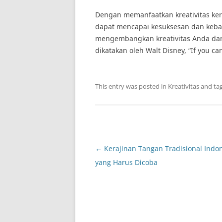
Dengan memanfaatkan kreativitas ke
dapat mencapai kesuksesan dan kebah
mengembangkan kreativitas Anda dan 
dikatakan oleh Walt Disney, “If you can
This entry was posted in
Kreativitas
and ta
Post
←
Kerajinan Tangan Tradisional Indo
navigation
yang Harus Dicoba