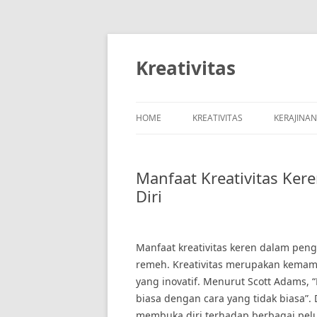
Skip
to
content
Kreativitas
HOME
KREATIVITAS
KERAJINA
Manfaat Kreativitas Ke
Diri
Manfaat kreativitas keren dalam pen
remeh. Kreativitas merupakan kemam
yang inovatif. Menurut Scott Adams, “
biasa dengan cara yang tidak biasa”
membuka diri terhadap berbagai pelu