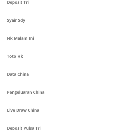
Deposit Tri
Syair Sdy
Hk Malam Ini
Toto Hk
Data China
Pengeluaran China
Live Draw China
Deposit Pulsa Tri