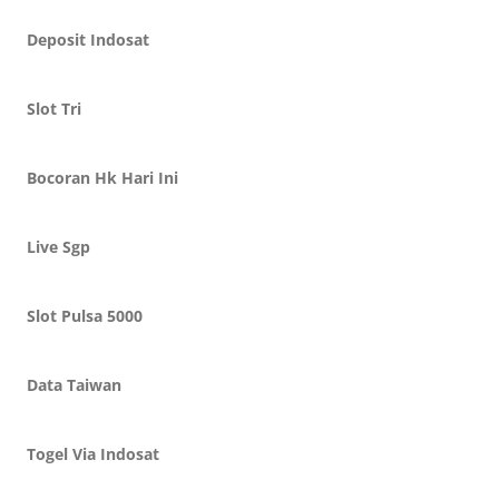
Deposit Indosat
Slot Tri
Bocoran Hk Hari Ini
Live Sgp
Slot Pulsa 5000
Data Taiwan
Togel Via Indosat