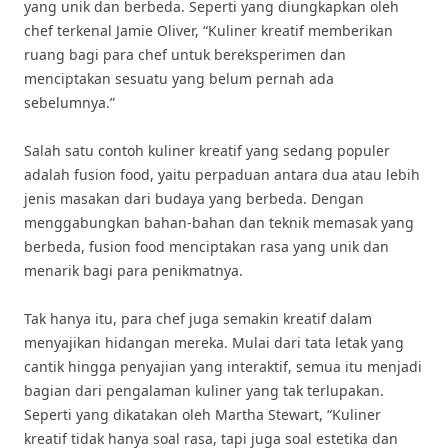
yang unik dan berbeda. Seperti yang diungkapkan oleh
chef terkenal Jamie Oliver, “Kuliner kreatif memberikan
ruang bagi para chef untuk bereksperimen dan
menciptakan sesuatu yang belum pernah ada
sebelumnya.”
Salah satu contoh kuliner kreatif yang sedang populer
adalah fusion food, yaitu perpaduan antara dua atau lebih
jenis masakan dari budaya yang berbeda. Dengan
menggabungkan bahan-bahan dan teknik memasak yang
berbeda, fusion food menciptakan rasa yang unik dan
menarik bagi para penikmatnya.
Tak hanya itu, para chef juga semakin kreatif dalam
menyajikan hidangan mereka. Mulai dari tata letak yang
cantik hingga penyajian yang interaktif, semua itu menjadi
bagian dari pengalaman kuliner yang tak terlupakan.
Seperti yang dikatakan oleh Martha Stewart, “Kuliner
kreatif tidak hanya soal rasa, tapi juga soal estetika dan