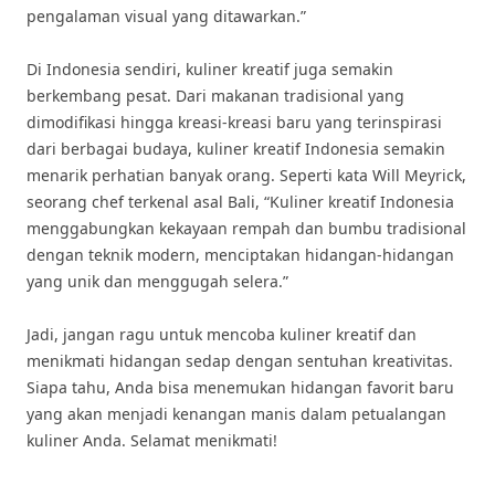
pengalaman visual yang ditawarkan.”
Di Indonesia sendiri, kuliner kreatif juga semakin
berkembang pesat. Dari makanan tradisional yang
dimodifikasi hingga kreasi-kreasi baru yang terinspirasi
dari berbagai budaya, kuliner kreatif Indonesia semakin
menarik perhatian banyak orang. Seperti kata Will Meyrick,
seorang chef terkenal asal Bali, “Kuliner kreatif Indonesia
menggabungkan kekayaan rempah dan bumbu tradisional
dengan teknik modern, menciptakan hidangan-hidangan
yang unik dan menggugah selera.”
Jadi, jangan ragu untuk mencoba kuliner kreatif dan
menikmati hidangan sedap dengan sentuhan kreativitas.
Siapa tahu, Anda bisa menemukan hidangan favorit baru
yang akan menjadi kenangan manis dalam petualangan
kuliner Anda. Selamat menikmati!