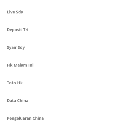
Live Sdy
Deposit Tri
Syair Sdy
Hk Malam Ini
Toto Hk
Data China
Pengeluaran China