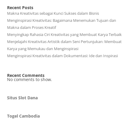
Recent Posts
Makna Kreativitas sebagai Kunci Sukses dalam Bisnis
Menginspirasi Kreativitas: Bagaimana Menemukan Tujuan dan
Makna dalam Proses Kreatif
Menyingkap Rahasia Ciri Kreativitas yang Membuat Karya Terbaik
Menjelajahi Kreativitas Artistik dalam Seni Pertunjukan: Membuat
Karya yang Memukau dan Menginspirasi
Menginspirasi Kreativitas dalam Dokumentasi: Ide dan Inspirasi
Recent Comments
No comments to show.
Situs Slot Dana
Togel Cambodia