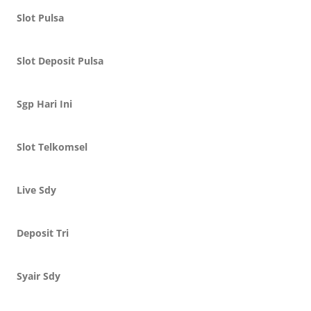
Slot Pulsa
Slot Deposit Pulsa
Sgp Hari Ini
Slot Telkomsel
Live Sdy
Deposit Tri
Syair Sdy