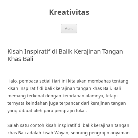
Skip
to
Kreativitas
content
Menu
Kisah Inspiratif di Balik Kerajinan Tangan
Khas Bali
Halo, pembaca setia! Hari ini kita akan membahas tentang
kisah inspiratif di balik kerajinan tangan khas Bali. Bali
memang terkenal dengan keindahan alamnya, tetapi
ternyata keindahan juga terpancar dari kerajinan tangan
yang dibuat oleh para pengrajin lokal.
Salah satu contoh kisah inspiratif di balik kerajinan tangan
khas Bali adalah kisah Wayan, seorang pengrajin anyaman