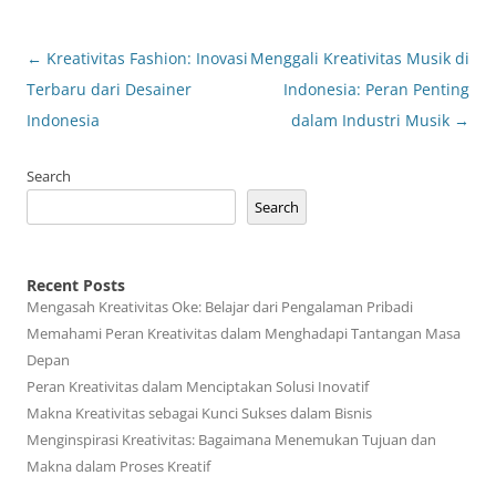
Post
←
Kreativitas Fashion: Inovasi
Menggali Kreativitas Musik di
navigation
Terbaru dari Desainer
Indonesia: Peran Penting
Indonesia
dalam Industri Musik
→
Search
Search
Recent Posts
Mengasah Kreativitas Oke: Belajar dari Pengalaman Pribadi
Memahami Peran Kreativitas dalam Menghadapi Tantangan Masa
Depan
Peran Kreativitas dalam Menciptakan Solusi Inovatif
Makna Kreativitas sebagai Kunci Sukses dalam Bisnis
Menginspirasi Kreativitas: Bagaimana Menemukan Tujuan dan
Makna dalam Proses Kreatif