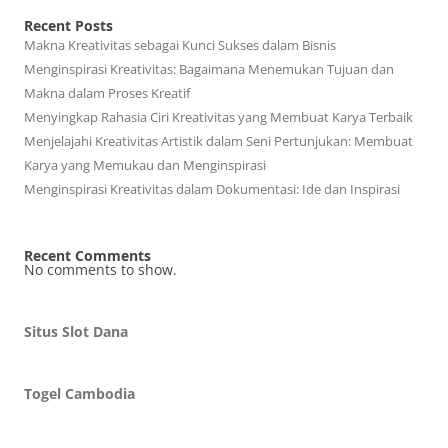
Recent Posts
Makna Kreativitas sebagai Kunci Sukses dalam Bisnis
Menginspirasi Kreativitas: Bagaimana Menemukan Tujuan dan
Makna dalam Proses Kreatif
Menyingkap Rahasia Ciri Kreativitas yang Membuat Karya Terbaik
Menjelajahi Kreativitas Artistik dalam Seni Pertunjukan: Membuat
Karya yang Memukau dan Menginspirasi
Menginspirasi Kreativitas dalam Dokumentasi: Ide dan Inspirasi
Recent Comments
No comments to show.
Situs Slot Dana
Togel Cambodia