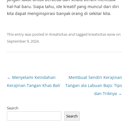
hal-hal baru. Siapa tahu, ide kreatif yang muncul dari diri
kita dapat menginspirasi banyak orang di sekitar kita.
This entry was posted in
Kreativitas
and tagged
kreativitas wow
on
September 9, 2024
.
Post
←
Menyelami Keindahan
Membuat Sendiri Kerajinan
navigation
Kerajinan Tangan Khas Bali
Tangan ala Labuan Bajo: Tips
dan Triknya
→
Search
Search