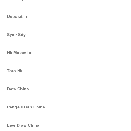
Deposit Tri
Syair Sdy
Hk Malam Ini
Toto Hk
Data China
Pengeluaran China
Live Draw China