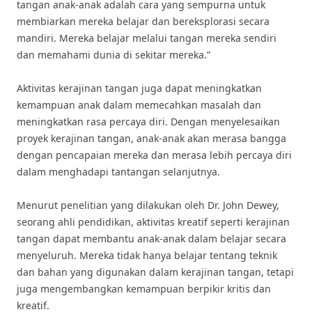
tangan anak-anak adalah cara yang sempurna untuk
membiarkan mereka belajar dan bereksplorasi secara
mandiri. Mereka belajar melalui tangan mereka sendiri
dan memahami dunia di sekitar mereka.”
Aktivitas kerajinan tangan juga dapat meningkatkan
kemampuan anak dalam memecahkan masalah dan
meningkatkan rasa percaya diri. Dengan menyelesaikan
proyek kerajinan tangan, anak-anak akan merasa bangga
dengan pencapaian mereka dan merasa lebih percaya diri
dalam menghadapi tantangan selanjutnya.
Menurut penelitian yang dilakukan oleh Dr. John Dewey,
seorang ahli pendidikan, aktivitas kreatif seperti kerajinan
tangan dapat membantu anak-anak dalam belajar secara
menyeluruh. Mereka tidak hanya belajar tentang teknik
dan bahan yang digunakan dalam kerajinan tangan, tetapi
juga mengembangkan kemampuan berpikir kritis dan
kreatif.