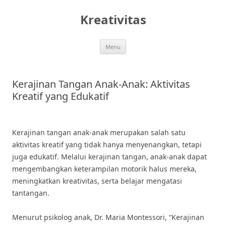
Skip
to
Kreativitas
content
Menu
Kerajinan Tangan Anak-Anak: Aktivitas
Kreatif yang Edukatif
Kerajinan tangan anak-anak merupakan salah satu
aktivitas kreatif yang tidak hanya menyenangkan, tetapi
juga edukatif. Melalui kerajinan tangan, anak-anak dapat
mengembangkan keterampilan motorik halus mereka,
meningkatkan kreativitas, serta belajar mengatasi
tantangan.
Menurut psikolog anak, Dr. Maria Montessori, “Kerajinan