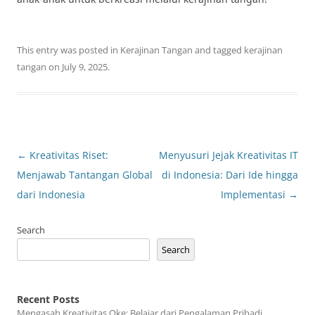
This entry was posted in
Kerajinan Tangan
and tagged
kerajinan
tangan
on
July 9, 2025
.
Post
←
Kreativitas Riset:
Menyusuri Jejak Kreativitas IT
navigation
Menjawab Tantangan Global
di Indonesia: Dari Ide hingga
dari Indonesia
Implementasi
→
Search
Search
Recent Posts
Mengasah Kreativitas Oke: Belajar dari Pengalaman Pribadi