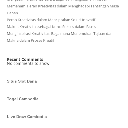
Memahami Peran Kreativitas dalam Menghadapi Tantangan Masa
Depan
Peran Kreativitas dalam Menciptakan Solusi Inovatif
Makna Kreativitas sebagai Kunci Sukses dalam Bisnis
Menginspirasi Kreativitas: Bagaimana Menemukan Tujuan dan
Makna dalam Proses Kreatif
Recent Comments
No comments to show.
Situs Slot Dana
Togel Cambodia
Live Draw Cambodia