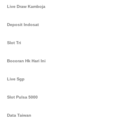
Live Draw Kamboja
Deposit Indosat
Slot Tri
Bocoran Hk Hari Ini
Live Sgp
Slot Pulsa 5000
Data Taiwan