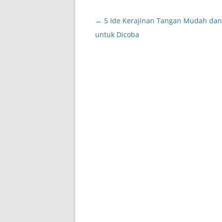
Post
←
5 Ide Kerajinan Tangan Mudah da
navigation
untuk Dicoba