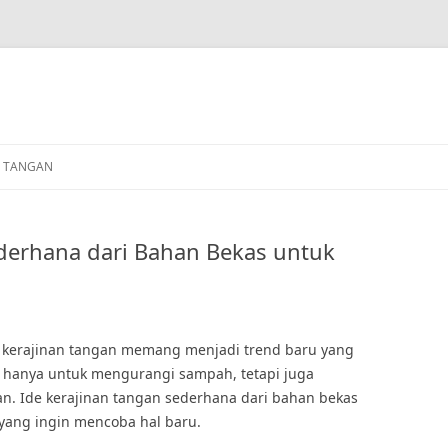
N TANGAN
ederhana dari Bahan Bekas untuk
 kerajinan tangan memang menjadi trend baru yang
 hanya untuk mengurangi sampah, tetapi juga
. Ide kerajinan tangan sederhana dari bahan bekas
 yang ingin mencoba hal baru.