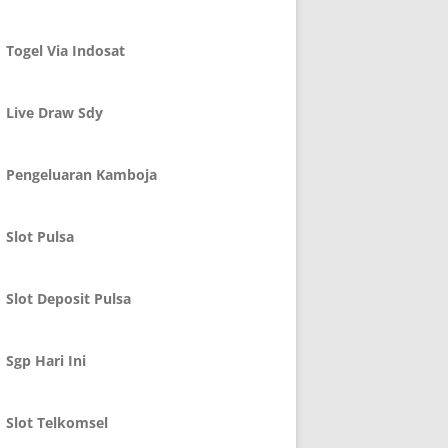
Togel Via Indosat
Live Draw Sdy
Pengeluaran Kamboja
Slot Pulsa
Slot Deposit Pulsa
Sgp Hari Ini
Slot Telkomsel