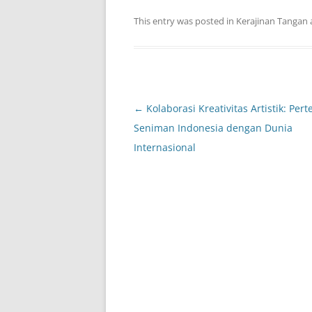
This entry was posted in
Kerajinan Tangan
Post
←
Kolaborasi Kreativitas Artistik: Pe
navigation
Seniman Indonesia dengan Dunia
Internasional