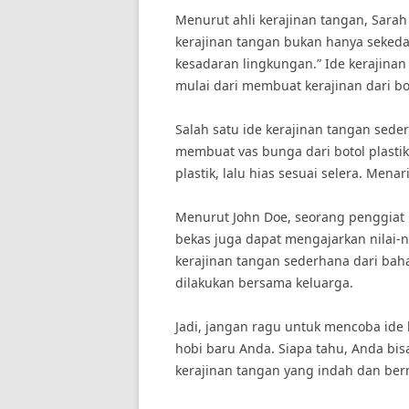
Menurut ahli kerajinan tangan, Sar
kerajinan tangan bukan hanya sekedar
kesadaran lingkungan.” Ide kerajinan
mulai dari membuat kerajinan dari bot
Salah satu ide kerajinan tangan sed
membuat vas bunga dari botol plasti
plastik, lalu hias sesuai selera. Mena
Menurut John Doe, seorang penggiat 
bekas juga dapat mengajarkan nilai-n
kerajinan tangan sederhana dari baha
dilakukan bersama keluarga.
Jadi, jangan ragu untuk mencoba ide
hobi baru Anda. Siapa tahu, Anda 
kerajinan tangan yang indah dan berm